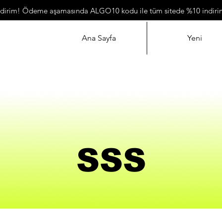
ndirim! Ödeme aşamasında ALGO10 kodu ile tüm sitede %10 indiri
Ana Sayfa
Yeni
SSS