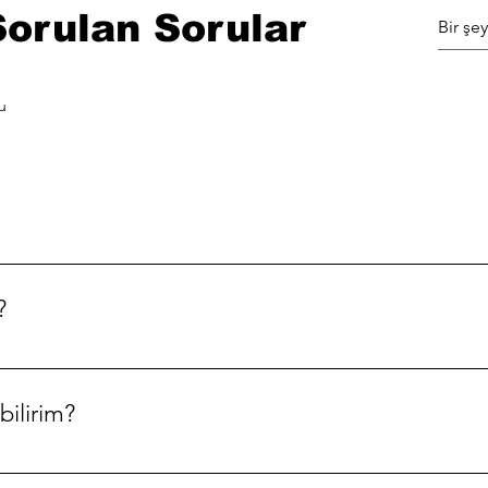
Sorulan Sorular
u
li "Hangi bölgelere gönderim yapıyorsunuz?", "Çalışma sa
abilirim?" gibi sıkça sorulan soruları hızlı bir şekilde yanıtl
?
şilerin işletmeniz ile ilgili sık sorulan sorulara hızlıca yan
neyimi yaratmak için ideal bir yoldur.
bilirim?
bir sayfaya veya üyelerin her an her yerden erişebilecekl