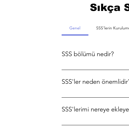
Sıkça 
Genel
SSS'lerin Kurulum
SSS bölümü nedir?
SSS bölümü, işletmenizle ilgi
"Hizmetlerinizde nasıl yer ayırt
SSS'ler neden önemlidir
SSS'ler sitenizi ziyaret eden ki
sitede daha iyi bir gezinme de
SSS'lerimi nereye ekleye
SSS'ler sitenizdeki herhangi 