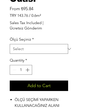
Sale
From
₺95.84
Price
TRY 143.76
/
0.6m²
TRY 143.76
Sales Tax Included
|
per
Ücretsiz Gönderim
0.6
Square
Ölçü Seçiniz
*
meters
Quantity
*
Add to Cart
ÖLÇÜ SEÇİMİ YAPARKEN
KULLANACAĞINIZ ALANI