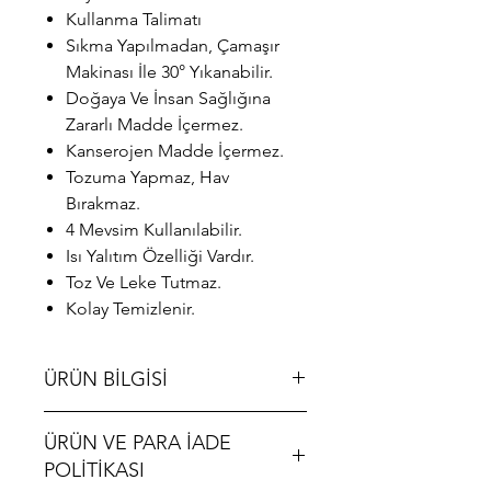
Kullanma Talimatı
Sıkma Yapılmadan, Çamaşır
Makinası İle 30° Yıkanabilir.
Doğaya Ve İnsan Sağlığına
Zararlı Madde İçermez.
Kanserojen Madde İçermez.
Tozuma Yapmaz, Hav
Bırakmaz.
4 Mevsim Kullanılabilir.
Isı Yalıtım Özelliği Vardır.
Toz Ve Leke Tutmaz.
Kolay Temizlenir.
ÜRÜN BİLGİSİ
ALgorand Home - Oturma Odası
ÜRÜN VE PARA İADE
Kahverengi Peluş Kalın Halı Yatak
Odası Başucu Sevimli Prenses Odası
POLİTİKASI