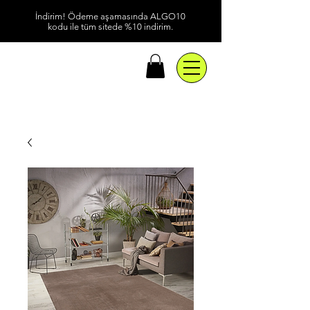
İndirim! Ödeme aşamasında ALGO10
kodu ile tüm sitede %10 indirim.