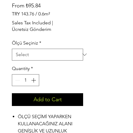
Sale
From
₺95.84
Price
TRY 143.76
/
0.6m²
TRY 143.76
Sales Tax Included
|
per
Ücretsiz Gönderim
0.6
Square
Ölçü Seçiniz
*
meters
Quantity
*
Add to Cart
ÖLÇÜ SEÇİMİ YAPARKEN
KULLANACAĞINIZ ALANI
GENİŞLİK VE UZUNLUK