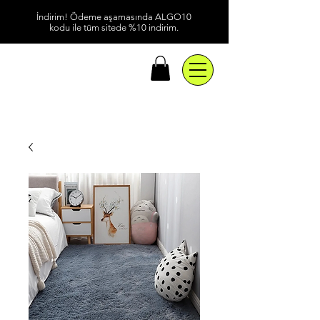
İndirim! Ödeme aşamasında ALGO10
kodu ile tüm sitede %10 indirim.