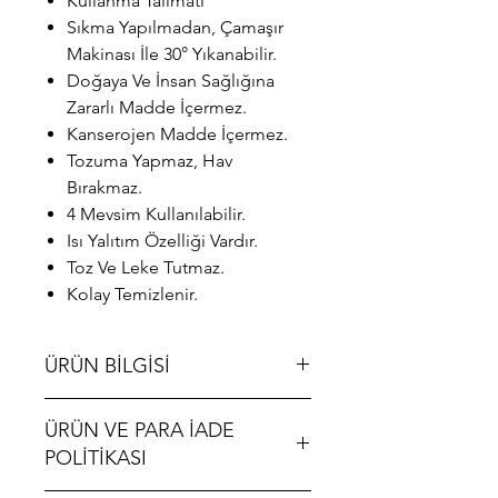
Kullanma Talimatı
Sıkma Yapılmadan, Çamaşır
Makinası İle 30° Yıkanabilir.
Doğaya Ve İnsan Sağlığına
Zararlı Madde İçermez.
Kanserojen Madde İçermez.
Tozuma Yapmaz, Hav
Bırakmaz.
4 Mevsim Kullanılabilir.
Isı Yalıtım Özelliği Vardır.
Toz Ve Leke Tutmaz.
Kolay Temizlenir.
ÜRÜN BİLGİSİ
ALgorand Home - Oturma Odası
ÜRÜN VE PARA İADE
Antrasit Peluş Kalın Halı Yatak Odası
Başucu Sevimli Prenses Odası Çocuk
POLİTİKASI
Odası Halı