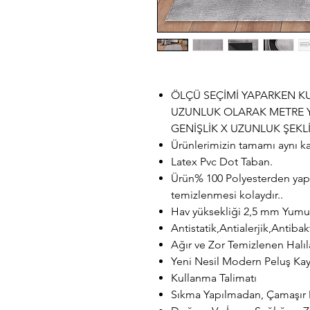
ÖLÇÜ SEÇİMİ YAPARKEN KU
UZUNLUK OLARAK METRE Y
GENİŞLİK X UZUNLUK ŞEKLİ
Ürünlerimizin tamamı aynı ka
Latex Pvc Dot Taban.
Ürün% 100 Polyesterden yapı
temizlenmesi kolaydır..
Hav yüksekliği 2,5 mm Yumuş
Antistatik,Antialerjik,Antibak
Ağır ve Zor Temizlenen Halıl
Yeni Nesil Modern Peluş Ka
Kullanma Talimatı
Sıkma Yapılmadan, Çamaşır Ma