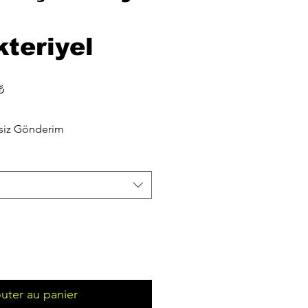
kteriyel
Prix
₺
promotionnel
siz Gönderim
uter au panier