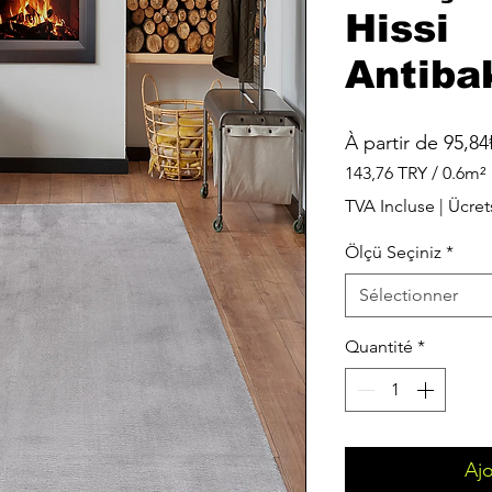
Hissi
Antiba
À partir de
95,84
143,76 TRY
/
0.6m²
143,76 TRY
TVA Incluse
|
Ücret
pour
0.6
Ölçü Seçiniz
*
Mètres
carrés
Sélectionner
Quantité
*
Ajo