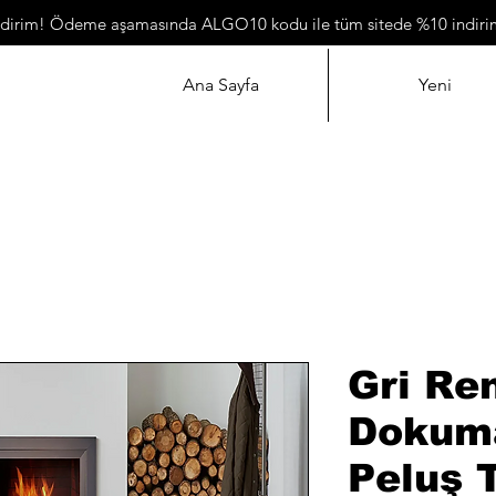
ndirim! Ödeme aşamasında ALGO10 kodu ile tüm sitede %10 indiri
Ana Sayfa
Yeni
Gri Re
Dokuma
Peluş 