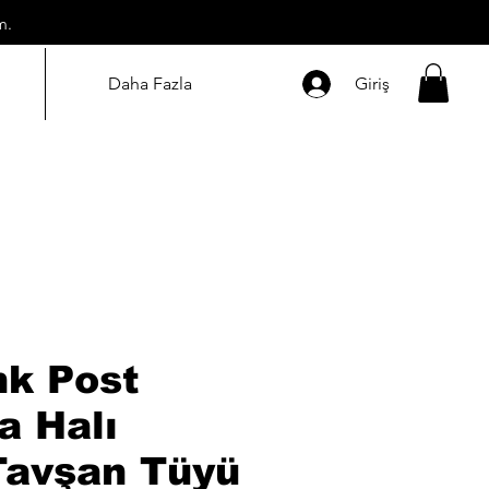
m.
Daha Fazla
Giriş
nk Post
 Halı
Tavşan Tüyü