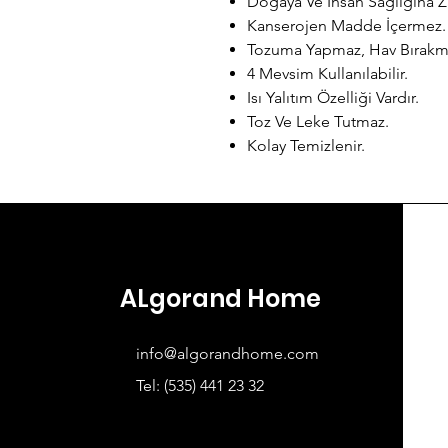
Doğaya Ve İnsan Sağlığına Z
Kanserojen Madde İçermez.
Tozuma Yapmaz, Hav Bırakm
4 Mevsim Kullanılabilir.
Isı Yalıtım Özelliği Vardır.
Toz Ve Leke Tutmaz.
Kolay Temizlenir.
ALgorand Home
info@algorandhome.com
Tel: (535) 441 23 32