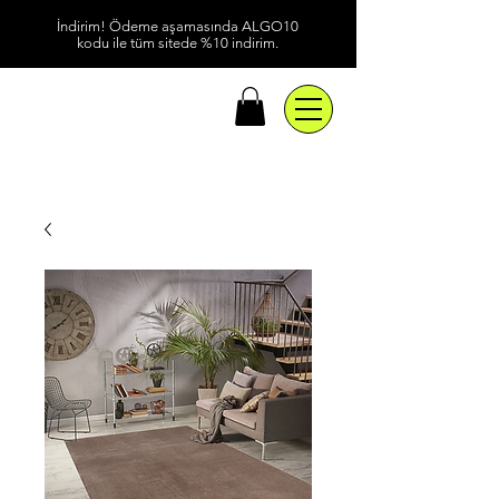
İndirim! Ödeme aşamasında ALGO10
kodu ile tüm sitede %10 indirim.