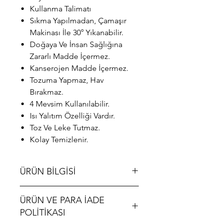
Kullanma Talimatı
Sıkma Yapılmadan, Çamaşır
Makinası İle 30° Yıkanabilir.
Doğaya Ve İnsan Sağlığına
Zararlı Madde İçermez.
Kanserojen Madde İçermez.
Tozuma Yapmaz, Hav
Bırakmaz.
4 Mevsim Kullanılabilir.
Isı Yalıtım Özelliği Vardır.
Toz Ve Leke Tutmaz.
Kolay Temizlenir.
ÜRÜN BİLGİSİ
ALgorand Home - Oturma Odası
ÜRÜN VE PARA İADE
Kahverengi Peluş Kalın Halı Yatak
Odası Başucu Sevimli Prenses Odası
POLİTİKASI