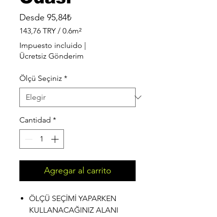
Precio
Desde
95,84₺
de
143,76 TRY
/
0.6m²
oferta
143,76 TRY
Impuesto incluido
|
por
Ücretsiz Gönderim
0.6
Metros
Ölçü Seçiniz
*
cuadrados
Cantidad
*
Agregar al carrito
ÖLÇÜ SEÇİMİ YAPARKEN
KULLANACAĞINIZ ALANI