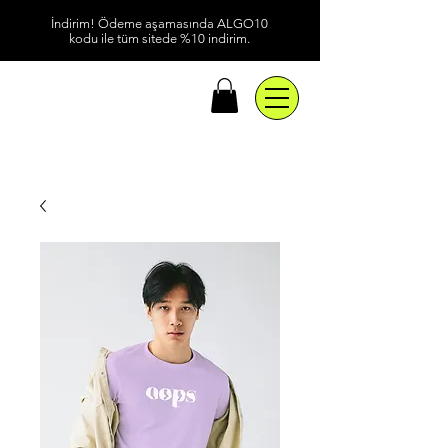
İndirim! Ödeme aşamasında ALGO10
kodu ile tüm sitede %10 indirim.