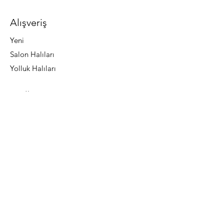
Alışveriş
Yeni
Salon Halıları
Yolluk Halıları
Mağazamız
Hakkında
Abone Ol
SSS
Do Not Sell My Personal Information
Önemli Bilgiler
Teslimat Koşulları
Üyelik Sözleşmesi
Satış Sözleşmesi