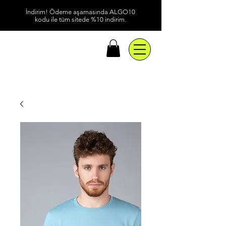
İndirim! Ödeme aşamasında ALGO10
kodu ile tüm sitede %10 indirim.