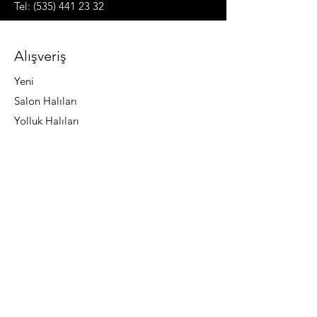
etmek için gönderim politikanız
Tel: (535) 441 23 32
hakkında net bilgi vermeniz gereklidir.
Alışveriş
Yeni
Salon Halıları
Yolluk Halıları
Mağazamız
Hakkında
Abone Ol
SSS
Do Not Sell My Personal Information
Önemli Bilgiler
Teslimat Koşulları