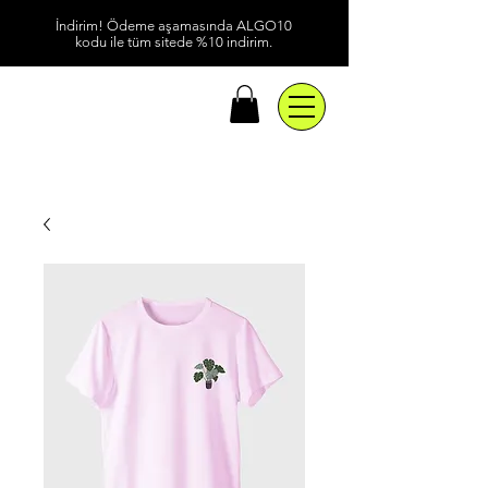
İndirim! Ödeme aşamasında ALGO10
kodu ile tüm sitede %10 indirim.