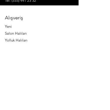
Tel: (535) 441 23 32
hakkında net bilgi vermeniz gereklidir.
Alışveriş
Yeni
Salon Halıları
Yolluk Halıları
Mağazamız
Hakkında
Abone Ol
SSS
Do Not Sell My Personal Information
Önemli Bilgiler
Teslimat Koşulları
Üyelik Sözleşmesi