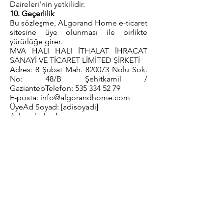
Daireleri'nin yetkilidir.
10. Geçerlilik
Bu sözleşme, ALgorand Home e-ticaret
sitesine üye olunması ile birlikte
yürürlüğe girer.
MVA HALI HALI İTHALAT İHRACAT
SANAYİ VE TİCARET LİMİTED ŞİRKETİ
Adres: 8 Şubat Mah. 820073 Nolu Sok.
No: 48/B Şehitkamil /
GaziantepTelefon:
535 334 52 79
E-posta:
info@algorandhome.com
ÜyeAd Soyad: [adisoyadi]
Adres: [adres]
Telefon: [telefon]
E-posta: [e-mail]
ALgorand Home
info@algorandhome.com
Tel: (535) 441 23 32