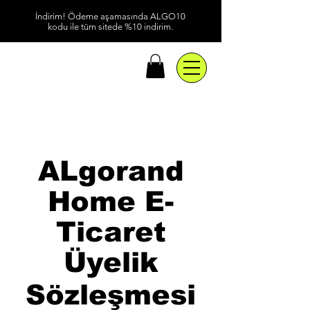
İndirim! Ödeme aşamasında ALGO10
kodu ile tüm sitede %10 indirim.
ALgorand
Home E-
Ticaret
Üyelik
Sözleşmesi