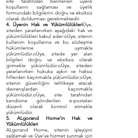
site tarafından belirlenen üyelik
koşullarını sağlaması ve üyelik
formundaki bilgilerini doğru ve eksiksiz
olarak doldurması gerekmektedir.
4. Üyenin Hak ve Yükümlülükleri
Üye,
siteden yararlanırken aşağıdaki hak ve
yükümlülükleri kabul eder:oÜye, sitenin
kullanım koşullarına ve bu sözleşme
hükümlerine uymakla
yükümlüdür.oÜye, sitede yer alan
bilgileri doğru ve eksiksiz olarak
girmekle yükümlüdür.oÜye, siteden
yararlanırken hukuka aykırı ve haksız
fiillerden kaçınmakla yükümlüdür.oÜye,
sitenin güvenliğini tehlikeye atacak
davranışlardan kaçınmakla
yükümlüdür.oÜye, site tarafından
kendisine gönderilen e-postaları
düzenli olarak kontrol etmekle
yükümlüdür.
5. ALgorand Home'in Hak ve
Yükümlülükleri
ALgorand Home, sitenin işleyişini
sağlamak ve Üye'ye hizmet sunmak için